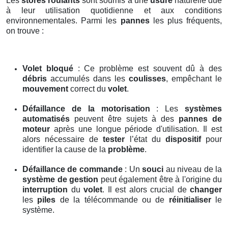
Les
stores roulants
sont soumis à une
usure
naturelle due
à leur utilisation quotidienne et aux conditions
environnementales. Parmi les
pannes
les plus fréquents,
on trouve :
Volet bloqué
: Ce problème est souvent dû à des
débris
accumulés dans les
coulisses
, empêchant le
mouvement
correct du
volet
.
Défaillance de la motorisation
: Les
systèmes
automatisés
peuvent être sujets à des
pannes de
moteur
après une longue période d'utilisation. Il est
alors nécessaire de
tester
l’état du
dispositif
pour
identifier la cause de la
problème
.
Défaillance de commande
: Un
souci
au niveau de la
système de gestion
peut également être à l'origine du
interruption
du
volet
. Il est alors crucial de
changer
les
piles
de la télécommande ou de
réinitialiser
le
système.