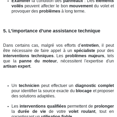
Examiner
la condition des
panneaux
: Des
éléments
voilés
peuvent affecter le bon
mouvement
du volet et
provoquer des
problèmes
à long terme.
5. L’importance d’une assistance technique
Dans certains cas, malgré vos efforts d’
entretien
, il peut
être nécessaire de faire appel à un
spécialiste
pour des
interventions techniques
. Les
problèmes majeurs
, tels
que la
panne du moteur
, nécessitent l'expertise d'un
artisan expert
.
Un
technicien
peut effectuer un
diagnostic complet
pour identifier la source exacte du
blocage
et proposer
des solutions adaptées.
Les
interventions qualifiées
permettent de
prolonger
la
durée de vie
de votre
volet roulant
, tout en
garantissant un
utilisation fiable
.