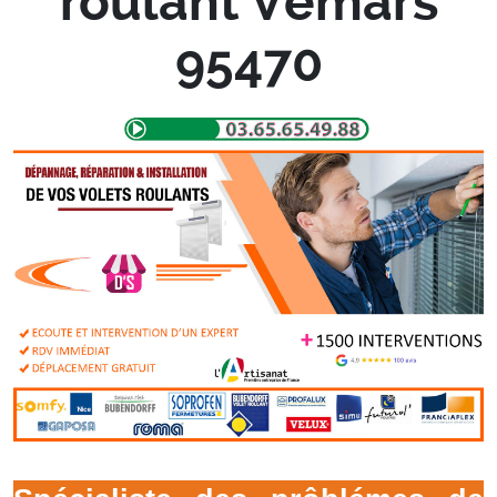
roulant Vemars
95470