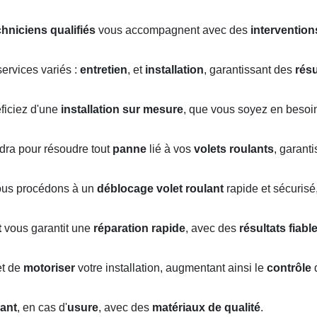
chniciens qualifiés
vous accompagnent avec des
intervention
ervices variés :
entretien
, et
installation
, garantissant des
résu
éficiez d'une
installation sur mesure
, que vous soyez en besoi
ndra pour résoudre tout
panne
lié à vos
volets roulants
, garant
ous procédons à un
déblocage volet roulant
rapide et sécurisé
t
vous garantit une
réparation rapide
, avec des
résultats fiabl
t de
motoriser
votre installation, augmentant ainsi le
contrôle
d
ant
, en cas d'
usure
, avec des
matériaux de qualité
.