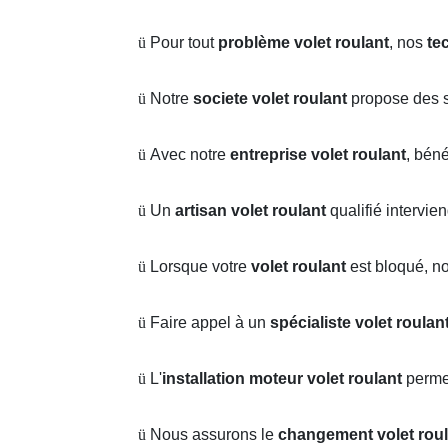
ü
Pour tout
problème volet roulant
, nos
te
ü
Notre
societe volet roulant
propose des s
ü
Avec notre
entreprise volet roulant
, bén
ü
Un
artisan volet roulant
qualifié intervie
ü
Lorsque votre
volet roulant
est bloqué, n
ü
Faire appel à un
spécialiste volet roulan
ü
L'
installation moteur volet roulant
perme
ü
Nous assurons le
changement volet roul