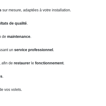
s
sur mesure, adaptées à votre installation.
ltats de qualité
.
n de
maintenance
.
issant un
service professionnel
.
, afin de
restaurer
le
fonctionnement
.
es
.
e vos volets.