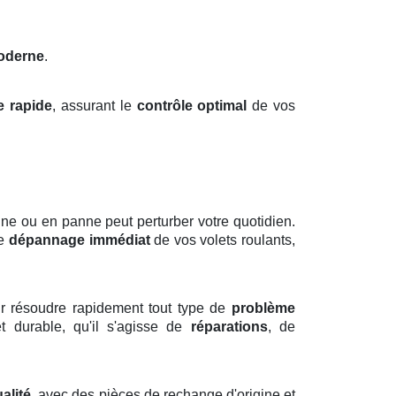
oderne
.
e rapide
, assurant le
contrôle optimal
de vos
ne ou en panne peut perturber votre quotidien.
le
dépannage immédiat
de vos volets roulants,
r résoudre rapidement tout type de
problème
et durable, qu'il s'agisse de
réparations
, de
alité
, avec des pièces de rechange d'origine et