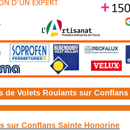
s de Volets Roulants sur Conflans
ts sur Conflans Sainte Honorine