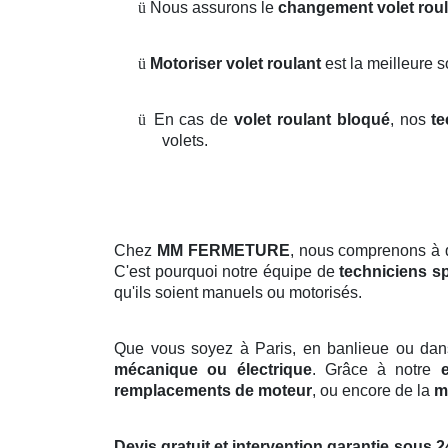
ü
Nous assurons le
changement volet roul
ü
Motoriser volet roulant
est la meilleure 
ü
En cas de
volet roulant bloqué
, nos
te
volets.
Chez
MM FERMETURE
, nous comprenons à 
C'est pourquoi notre équipe de
techniciens sp
qu'ils soient manuels ou motorisés.
Que vous soyez à Paris, en banlieue ou dan
mécanique ou électrique
. Grâce à notre
remplacements de moteur
, ou encore de la
m
Devis gratuit et intervention garantie sous 2