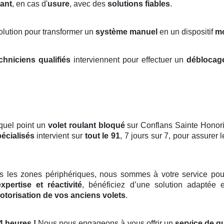
ant
, en cas d'
usure
, avec des
solutions fiables
.
solution pour transformer un
système manuel
en un dispositif
m
chniciens qualifiés
interviennent pour effectuer un
déblocag
quel point un
volet roulant bloqué
sur Conflans Sainte Honori
écialisés
intervient sur
tout le 91
, 7 jours sur 7, pour assurer 
s les zones périphériques, nous sommes à votre service pou
expertise et réactivité
, bénéficiez d’une solution adaptée 
otorisation de vos anciens volets
.
4 heures !
Nous nous engageons à vous offrir un
service de qu