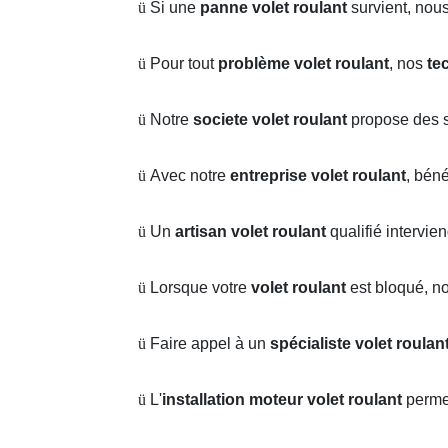
ü
Si une
panne volet roulant
survient, nou
ü
Pour tout
problème volet roulant
, nos
te
ü
Notre
societe volet roulant
propose des s
ü
Avec notre
entreprise volet roulant
, bén
ü
Un
artisan volet roulant
qualifié intervie
ü
Lorsque votre
volet roulant
est bloqué, n
ü
Faire appel à un
spécialiste volet roulan
ü
L'
installation moteur volet roulant
perme