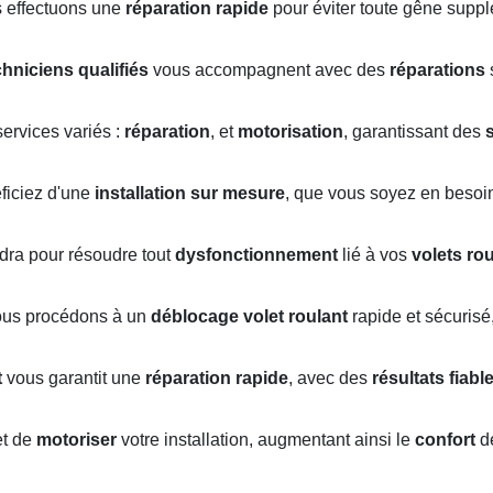
s effectuons une
réparation rapide
pour éviter toute gêne suppl
chniciens qualifiés
vous accompagnent avec des
réparations
s
ervices variés :
réparation
, et
motorisation
, garantissant des
éficiez d'une
installation sur mesure
, que vous soyez en besoi
ndra pour résoudre tout
dysfonctionnement
lié à vos
volets ro
ous procédons à un
déblocage volet roulant
rapide et sécurisé
t
vous garantit une
réparation rapide
, avec des
résultats fiabl
t de
motoriser
votre installation, augmentant ainsi le
confort
de