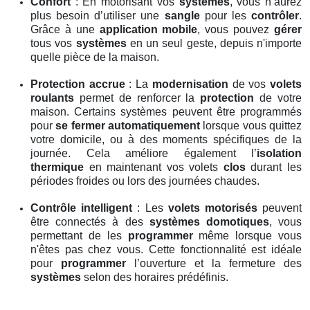
Confort
: En motorisant vos
systèmes
, vous n’aurez
plus besoin d’utiliser une
sangle
pour les
contrôler
.
Grâce à une
application mobile
, vous pouvez
gérer
tous vos
systèmes
en un seul geste, depuis n'importe
quelle pièce de la maison.
Protection accrue
: La
modernisation
de vos
volets
roulants
permet de renforcer la
protection
de votre
maison. Certains systèmes peuvent être programmés
pour
se fermer automatiquement
lorsque vous quittez
votre domicile, ou à des moments spécifiques de la
journée. Cela améliore également l’
isolation
thermique
en maintenant vos volets
clos
durant les
périodes froides ou lors des journées chaudes.
Contrôle intelligent
: Les
volets motorisés
peuvent
être connectés à des
systèmes domotiques
, vous
permettant de les
programmer
même lorsque vous
n'êtes pas chez vous. Cette fonctionnalité est idéale
pour
programmer
l’ouverture et la fermeture des
systèmes
selon des horaires prédéfinis.