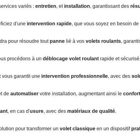
ervices variés :
entretien
, et
installation
, garantissant des
résu
éficiez d'une
intervention rapide
, que vous soyez en besoin de
ndra pour résoudre tout
panne
lié à vos
volets roulants
, garant
ous procédons à un
déblocage volet roulant
rapide et sécurisé
t
vous garantit une
intervention professionnelle
, avec des
sol
t de
automatiser
votre installation, augmentant ainsi le
confor
ant
, en cas d'
usure
, avec des
matériaux de qualité
.
solution pour transformer un
volet classique
en un dispositif
pra