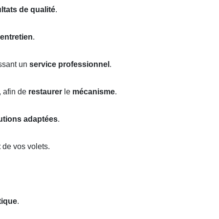
ltats de qualité
.
entretien
.
issant un
service professionnel
.
, afin de
restaurer
le
mécanisme
.
utions adaptées
.
t
de vos volets.
tique
.