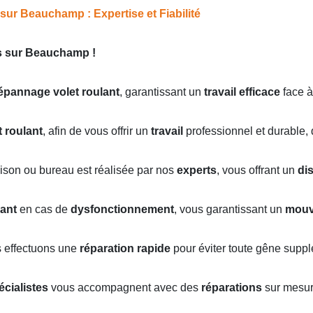
sur Beauchamp : Expertise et Fiabilité
ts sur Beauchamp !
épannage volet roulant
, garantissant un
travail efficace
face à
t roulant
, afin de vous offrir un
travail
professionnel et durable, 
ison ou bureau est réalisée par nos
experts
, vous offrant un
di
lant
en cas de
dysfonctionnement
, vous garantissant un
mouv
s effectuons une
réparation rapide
pour éviter toute gêne suppl
écialistes
vous accompagnent avec des
réparations
sur mesure