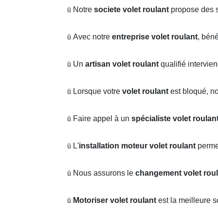
ü
Notre
societe volet roulant
propose des s
ü
Avec notre
entreprise volet roulant
, bén
ü
Un
artisan volet roulant
qualifié intervie
ü
Lorsque votre
volet roulant
est bloqué, n
ü
Faire appel à un
spécialiste volet roulan
ü
L'
installation moteur volet roulant
perme
ü
Nous assurons le
changement volet roul
ü
Motoriser volet roulant
est la meilleure 