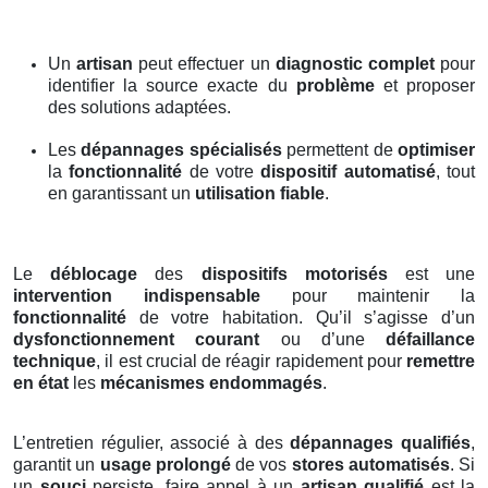
Un
artisan
peut effectuer un
diagnostic complet
pour
identifier la source exacte du
problème
et proposer
des solutions adaptées.
Les
dépannages spécialisés
permettent de
optimiser
la
fonctionnalité
de votre
dispositif automatisé
, tout
en garantissant un
utilisation fiable
.
Le
déblocage
des
dispositifs motorisés
est une
intervention indispensable
pour maintenir la
fonctionnalité
de votre habitation. Qu’il s’agisse d’un
dysfonctionnement courant
ou d’une
défaillance
technique
, il est crucial de réagir rapidement pour
remettre
en état
les
mécanismes endommagés
.
L’entretien régulier, associé à des
dépannages qualifiés
,
garantit un
usage prolongé
de vos
stores automatisés
. Si
un
souci
persiste, faire appel à un
artisan qualifié
est la