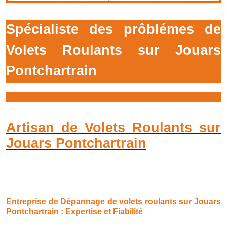
Spécialiste des prôblémes de
Volets Roulants sur Jouars
Pontchartrain
Artisan de Volets Roulants sur
Jouars Pontchartrain
Entreprise de Dépannage de volets roulants sur Jouars
Pontchartrain : Expertise et Fiabilité