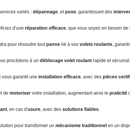
ervices variés :
dépannage
, et
pose
, garantissant des
interve
éficiez d'une
réparation efficace
, que vous soyez en besoin de
ndra pour résoudre tout
panne
lié à vos
volets roulants
, garant
ous procédons à un
déblocage volet roulant
rapide et sécurisé
t
vous garantit une
installation efficace
, avec des
pièces certi
t de
motoriser
votre installation, augmentant ainsi le
praticité
d
ant
, en cas d'
usure
, avec des
solutions fiables
.
solution pour transformer un
mécanisme traditionnel
en un dispo