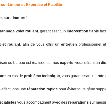
ur Limours : Expertise et Fiabilité
s sur Limours !
pannage volet roulant
, garantissant un
intervention fiable
face
olet roulant
, afin de vous offrir un
entretien
professionnel et
ison ou bureau est réalisée par nos
experts
, vous offrant un
di
lant
en cas de
problème technique
, vous garantissant un
reto
s effectuons une
réparation rapide
pour éviter toute gêne suppl
écialistes
vous accompagnent avec des
réparations
sur mesure