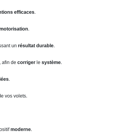
ntions efficaces
.
motorisation
.
issant un
résultat durable
.
, afin de
corriger
le
système
.
fiées
.
e vos volets.
sitif
moderne
.