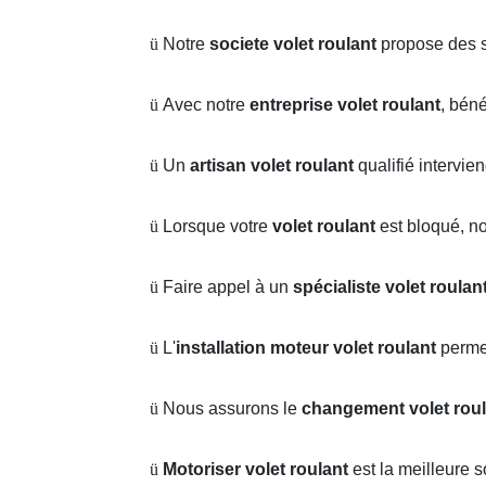
ü
Notre
societe volet roulant
propose des s
ü
Avec notre
entreprise volet roulant
, bén
ü
Un
artisan volet roulant
qualifié intervie
ü
Lorsque votre
volet roulant
est bloqué, n
ü
Faire appel à un
spécialiste volet roulan
ü
L'
installation moteur volet roulant
perme
ü
Nous assurons le
changement volet roul
ü
Motoriser volet roulant
est la meilleure 