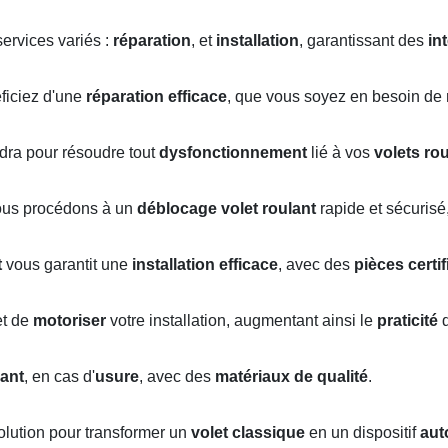
ervices variés :
réparation
, et
installation
, garantissant des
in
éficiez d'une
réparation efficace
, que vous soyez en besoin de
ndra pour résoudre tout
dysfonctionnement
lié à vos
volets ro
ous procédons à un
déblocage volet roulant
rapide et sécurisé
t
vous garantit une
installation efficace
, avec des
pièces certi
t de
motoriser
votre installation, augmentant ainsi le
praticité
d
ant
, en cas d'
usure
, avec des
matériaux de qualité
.
solution pour transformer un
volet classique
en un dispositif
aut