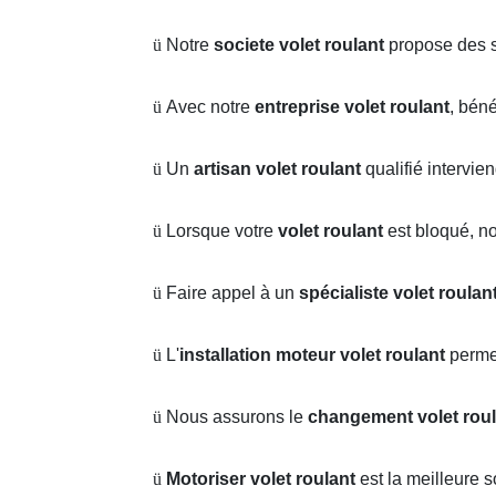
ü
Notre
societe volet roulant
propose des s
ü
Avec notre
entreprise volet roulant
, bén
ü
Un
artisan volet roulant
qualifié intervie
ü
Lorsque votre
volet roulant
est bloqué, n
ü
Faire appel à un
spécialiste volet roulan
ü
L'
installation moteur volet roulant
perme
ü
Nous assurons le
changement volet roul
ü
Motoriser volet roulant
est la meilleure 