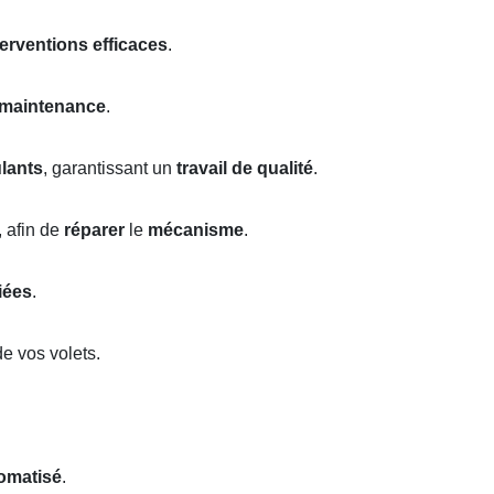
terventions efficaces
.
maintenance
.
ulants
, garantissant un
travail de qualité
.
, afin de
réparer
le
mécanisme
.
fiées
.
e vos volets.
omatisé
.