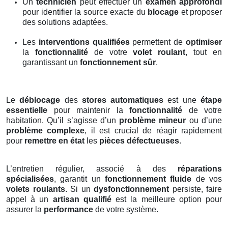
Un
technicien
peut effectuer un
examen approfondi
pour identifier la source exacte du
blocage
et proposer
des solutions adaptées.
Les
interventions qualifiées
permettent de
optimiser
la
fonctionnalité
de votre
volet roulant
, tout en
garantissant un
fonctionnement sûr
.
Le
déblocage
des
stores automatiques
est une
étape
essentielle
pour maintenir la
fonctionnalité
de votre
habitation. Qu’il s’agisse d’un
problème mineur
ou d’une
problème complexe
, il est crucial de réagir rapidement
pour
remettre en état
les
pièces défectueuses
.
L’entretien régulier, associé à des
réparations
spécialisées
, garantit un
fonctionnement fluide
de vos
volets roulants
. Si un
dysfonctionnement
persiste, faire
appel à un
artisan qualifié
est la meilleure option pour
assurer la
performance
de votre système.